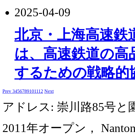
2025-04-09
北京・上海高速鉄
は、高速鉄道の高
するための戦略的
Prev
3
4
5
6
7
8
9
10
11
12
Next
アドレス: 崇川路85号
2011年オープン， Nantong Jin