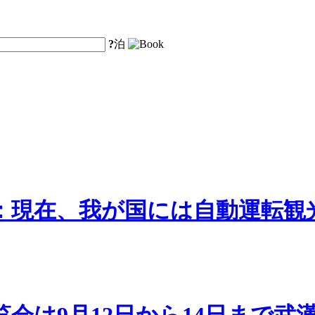
?
泊
：現在、我が国には自動運転観
覧会は9月12日から14日まで