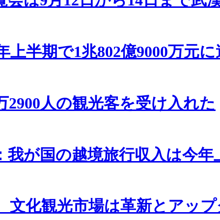
半期で1兆802億9000万元
万2900人の観光客を受け入れた
：我が国の越境旅行収入は今年上
、文化観光市場は革新とアップ