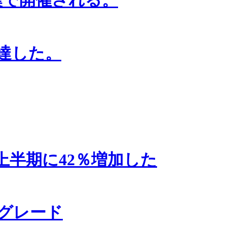
に達した。
半期に42％増加した
グレード