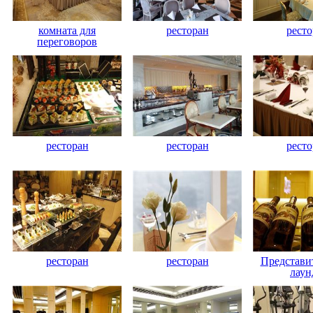
комната для
ресторан
ресто
переговоров
ресторан
ресторан
ресто
ресторан
ресторан
Представи
лау