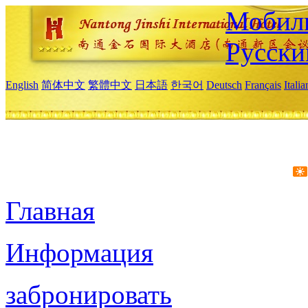
Мобиль
Русски
English
简体中文
繁體中文
日本語
한국어
Deutsch
Français
Itali
Главная
Информация
забронировать