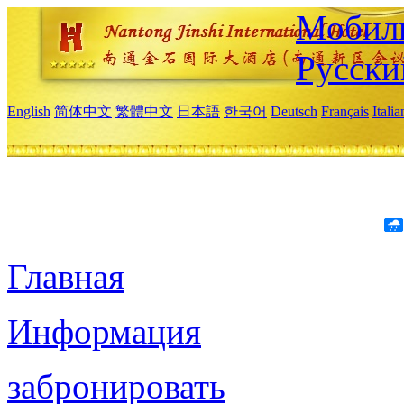
Мобиль
Русски
English
简体中文
繁體中文
日本語
한국어
Deutsch
Français
Itali
Главная
Информация
забронировать