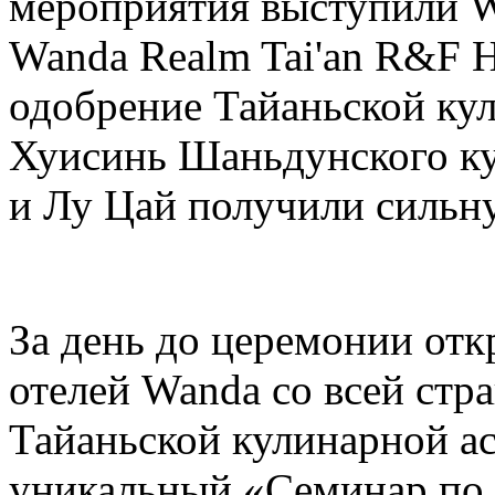
мероприятия выступили Wa
Wanda Realm Tai'an R&F H
одобрение Тайаньской ку
Хуисинь Шаньдунского ку
и Лу Цай получили сильн
За день до церемонии отк
отелей Wanda со всей стр
Тайаньской кулинарной а
уникальный «Семинар по