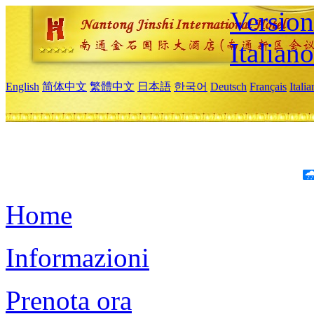
Version
Italiano
English
简体中文
繁體中文
日本語
한국어
Deutsch
Français
Itali
Home
Informazioni
Prenota ora