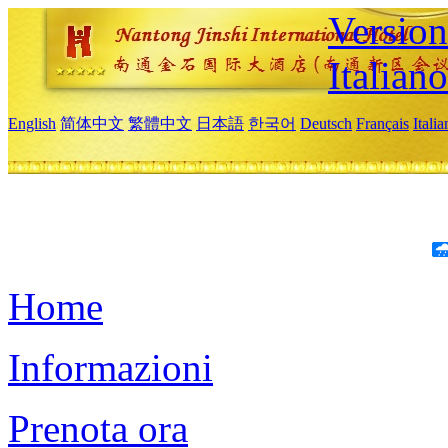
Version
Italiano
English
简体中文
繁體中文
日本語
한국어
Deutsch
Français
Itali
Home
Informazioni
Prenota ora