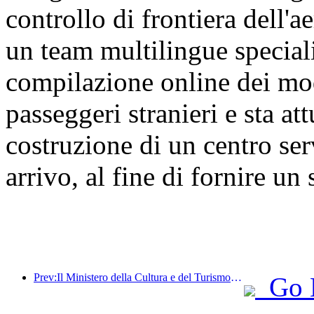
controllo di frontiera dell'a
un team multilingue speciali
compilazione online dei modu
passeggeri stranieri e sta a
costruzione di un centro ser
arrivo, al fine di fornire un
Prev:Il Ministero della Cultura e del Turismo ha riferito che nel 2025, 16.994 siti turistici di livello A hanno accolto 7,51 miliardi di visitatori, generando un fatturato turistico di 554,49 miliardi di yuan.
Go 