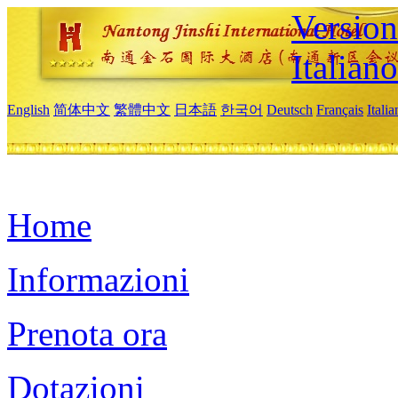
Version
Italiano
English
简体中文
繁體中文
日本語
한국어
Deutsch
Français
Itali
Home
Informazioni
Prenota ora
Dotazioni