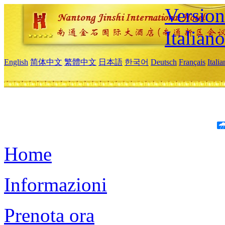
Version
Italiano
English
简体中文
繁體中文
日本語
한국어
Deutsch
Français
Itali
Home
Informazioni
Prenota ora