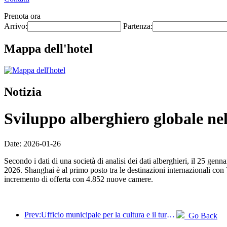
Prenota ora
Arrivo:
Partenza:
Mappa dell'hotel
Notizia
Sviluppo alberghiero globale ne
Date: 2026-01-26
Secondo i dati di una società di analisi dei dati alberghieri, il 25 ge
2026. Shanghai è al primo posto tra le destinazioni internazionali c
incremento di offerta con 4.852 nuove camere.
Prev:Ufficio municipale per la cultura e il turismo di Pechino: nel 2025, Pechino ha accolto 5,48 milioni di turisti in arrivo, con un aumento annuo del 39%.
Go Back