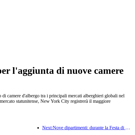
per l'aggiunta di nuove camere
i camere d'albergo tra i principali mercati alberghieri globali nel
mercato statunitense, New York City registrerà il maggiore
Next:Nove dipartimenti: durante la Festa di Primavera, le catene alberghiere e le case vacanze boutique offriranno misure preferenziali.