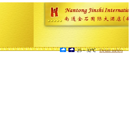
25 ~ 32℃
Détail météo