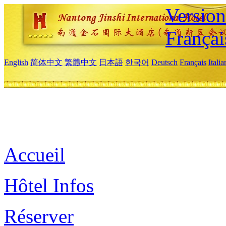
Versio
Françai
English
简体中文
繁體中文
日本語
한국어
Deutsch
Français
Itali
Accueil
Hôtel Infos
Réserver