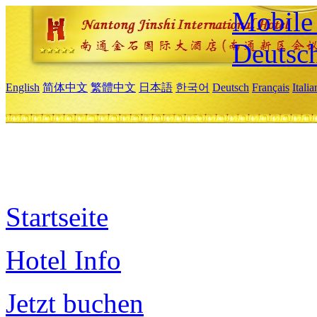
Mobile 
Deutsc
English
简体中文
繁體中文
日本語
한국어
Deutsch
Français
Itali
Startseite
Hotel Info
Jetzt buchen