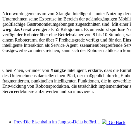
Nico wurde gemeinsam von Xiangke Intelligent – unter Nutzung der e
Unternehmen seine Expertise im Bereich der geländegängigen Mobilität 
großflächige Gastronomieumgebungen zugeschnitten sind. Mit einer Kö
wiegt das Gerät weniger als 55 Kilogramm. Es unterstützt spurlos
verfügt der Roboter über eine Betriebsdauer von 8 bis 10 Stunden, 
einem Roboterarm, der über 7 Freiheitsgrade verfügt und für den Eins
intelligente Interaktion als Service-Agent, szenarienübergreifende 
Gastgewerbe zu unterstreichen, kann sich der Roboter nahtlos an k
Chen Zhen, Gründer von Xiangke Intelligent, erklärte, dass die Ein
des Unternehmens darstelle: einen Pfad, der maßgeblich durch „Embod
fragmentierten, punktuellen intelligenten Funktionen, die in gewerbl
Entwicklung von Roboterprodukten, die tatsächlich implementierbar s
Serviceerlebnisse aufzuwerten und zu innovieren.
Prev:Die Eisenbahn im Jangtse-Delta beförderte während der Maifeiertage über 21,38 Millionen Fahrgäste.
Go Back