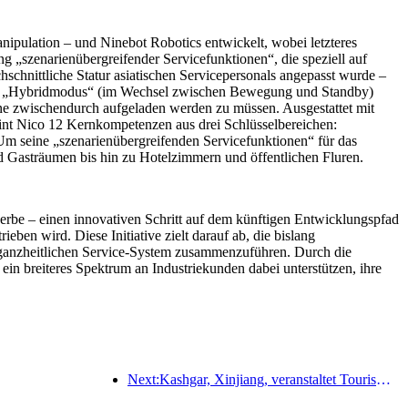
pulation – und Ninebot Robotics entwickelt, wobei letzteres
ng „szenarienübergreifender Servicefunktionen“, die speziell auf
chnittliche Statur asiatischen Servicepersonals angepasst wurde –
. Im „Hybridmodus“ (im Wechsel zwischen Bewegung und Standby)
hne zwischendurch aufgeladen werden zu müssen. Ausgestattet mit
reint Nico 12 Kernkompetenzen aus drei Schlüsselbereichen:
 Um seine „szenarienübergreifenden Servicefunktionen“ für das
 Gasträumen bis hin zu Hotelzimmern und öffentlichen Fluren.
erbe – einen innovativen Schritt auf dem künftigen Entwicklungspfad
n wird. Diese Initiative zielt darauf ab, die bislang
n, ganzheitlichen Service-System zusammenzuführen. Durch die
in breiteres Spektrum an Industriekunden dabei unterstützen, ihre
Next:Kashgar, Xinjiang, veranstaltet Tourismus-Werbeevent zur Förderung des interethnischen Austauschs.