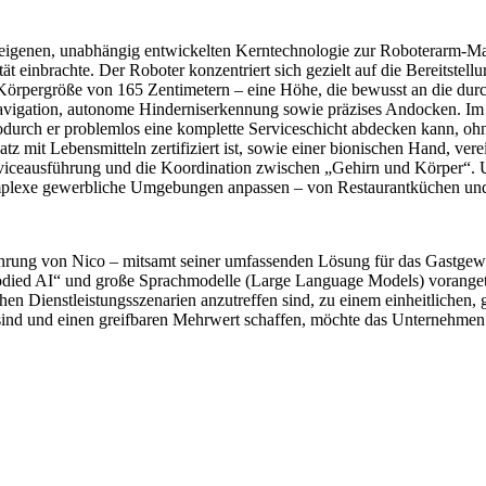
igenen, unabhängig entwickelten Kerntechnologie zur Roboterarm-Mani
einbrachte. Der Roboter konzentriert sich gezielt auf die Bereitstellu
rpergröße von 165 Zentimetern – eine Höhe, die bewusst an die durchs
e Navigation, autonome Hinderniserkennung sowie präzises Andocken
wodurch er problemlos eine komplette Serviceschicht abdecken kann, o
atz mit Lebensmitteln zertifiziert ist, sowie einer bionischen Hand, ve
Serviceausführung und die Koordination zwischen „Gehirn und Körper“.
omplexe gewerbliche Umgebungen anpassen – von Restaurantküchen und
führung von Nico – mitsamt seiner umfassenden Lösung für das Gastgew
ied AI“ und große Sprachmodelle (Large Language Models) vorangetriebe
ichen Dienstleistungsszenarien anzutreffen sind, zu einem einheitliche
ind und einen greifbaren Mehrwert schaffen, möchte das Unternehmen e