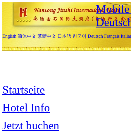
Mobile 
Deutsc
English
简体中文
繁體中文
日本語
한국어
Deutsch
Français
Itali
Startseite
Hotel Info
Jetzt buchen